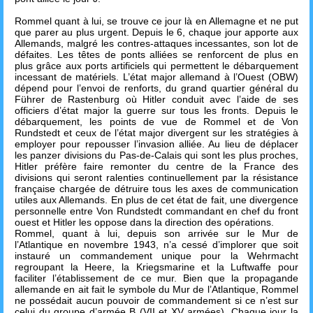
Rommel quant à lui, se trouve ce jour là en Allemagne et ne put
que parer au plus urgent. Depuis le 6, chaque jour apporte aux
Allemands, malgré les contres-attaques incessantes, son lot de
défaites. Les têtes de ponts alliées se renforcent de plus en
plus grâce aux ports artificiels qui permettent le débarquement
incessant de matériels. L’état major allemand à l’Ouest (OBW)
dépend pour l’envoi de renforts, du grand quartier général du
Führer de Rastenburg où Hitler conduit avec l’aide de ses
officiers d’état major la guerre sur tous les fronts. Depuis le
débarquement, les points de vue de Rommel et de Von
Rundstedt et ceux de l’état major divergent sur les stratégies à
employer pour repousser l’invasion alliée. Au lieu de déplacer
les panzer divisions du Pas-de-Calais qui sont les plus proches,
Hitler préfère faire remonter du centre de la France des
divisions qui seront ralenties continuellement par la résistance
française chargée de détruire tous les axes de communication
utiles aux Allemands. En plus de cet état de fait, une divergence
personnelle entre Von Rundstedt commandant en chef du front
ouest et Hitler les oppose dans la direction des opérations.
Rommel, quant à lui, depuis son arrivée sur le Mur de
l’Atlantique en novembre 1943, n’a cessé d’implorer que soit
instauré un commandement unique pour la Wehrmacht
regroupant la Heere, la Kriegsmarine et la Luftwaffe pour
faciliter l’établissement de ce mur. Bien que la propagande
allemande en ait fait le symbole du Mur de l’Atlantique, Rommel
ne possédait aucun pouvoir de commandement si ce n’est sur
celui du groupe d’armée B (VII et XV armées). Chaque jour la