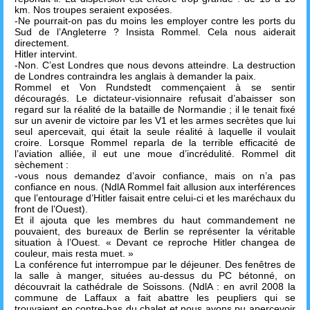
km. Nos troupes seraient exposées.
-Ne pourrait-on pas du moins les employer contre les ports du
Sud de l’Angleterre ? Insista Rommel. Cela nous aiderait
directement.
Hitler intervint.
-Non. C’est Londres que nous devons atteindre. La destruction
de Londres contraindra les anglais à demander la paix.
Rommel et Von Rundstedt commençaient à se sentir
découragés. Le dictateur-visionnaire refusait d’abaisser son
regard sur la réalité de la bataille de Normandie ; il le tenait fixé
sur un avenir de victoire par les V1 et les armes secrètes que lui
seul apercevait, qui était la seule réalité à laquelle il voulait
croire. Lorsque Rommel reparla de la terrible efficacité de
l’aviation alliée, il eut une moue d’incrédulité. Rommel dit
sèchement :
-vous nous demandez d’avoir confiance, mais on n’a pas
confiance en nous. (NdlA Rommel fait allusion aux interférences
que l’entourage d’Hitler faisait entre celui-ci et les maréchaux du
front de l’Ouest).
Et il ajouta que les membres du haut commandement ne
pouvaient, des bureaux de Berlin se représenter la véritable
situation à l’Ouest. « Devant ce reproche Hitler changea de
couleur, mais resta muet. »
La conférence fut interrompue par le déjeuner. Des fenêtres de
la salle à manger, situées au-dessus du PC bétonné, on
découvrait la cathédrale de Soissons. (NdlA : en avril 2008 la
commune de Laffaux a fait abattre les peupliers qui se
trouvaient en contre-bas du chalet et nous avons pu apercevoir