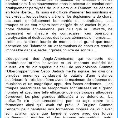
bombardiers. Nos mouvements dans le secteur de combat sont
pratiquement paralysés de jour alors que l’ennemi se déplace
en toute liberté… Ils nous est difficile d’amener les munitions et
les vivres… les positions d’artillerie, les déploiements de chars,
etc…sont immédiatement bombardés et neutralisés… Les
troupes et les état-majors sont obligés de se cacher le jour…
notre défense anti-aérienne, pas plus que la Luftwaffe, ne
paraissent en mesure de contrecarrer ces opérations
paralysantes et destructives des forces aériennes ennemies …
L’effet de l’artillerie lourde de marine est si grand que toute
opération par l’infanterie ou les formations de chars est rendue
impossible dans le secteur qu’elle couvre de son feu…
L’équipement des Anglo-Américains qui comporte de
nombreuses armes nouvelles et un important matériel de
guerre, est de loin supérieur à celui de nos divisions. Comme
l’Obergruppenführer Sepp Dietrich me l’a signalé, les divisions
blindées ennemies conduisent la bataille d’une distance
supérieure à trois kilomètres avec le maximum de dépense de
munitions et un magnifique appui des forces aériennes… Les
troupes parachutées ou aéroportées sont utilisées en si grand
nombre et avec une telle efficacité que nos troupes attaquées
éprouvent les plus grandes difficultés à se défendre… La
Luftwaffe n’a malheureusement pas pu agir contre ces
formations ainsi qu’il avait été prévu à l’origine. Comme
l’ennemi peut paralyser nos formations mobiles de jour avec
son aviation alors que lui-même opère avec des forces
extrêmement mobiles et des troupes aéroportées, notre