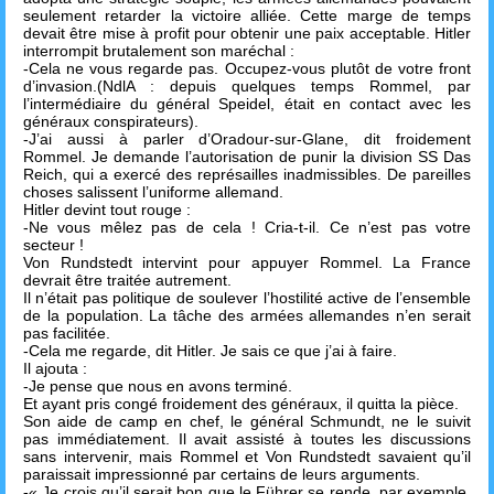
seulement retarder la victoire alliée. Cette marge de temps
devait être mise à profit pour obtenir une paix acceptable. Hitler
interrompit brutalement son maréchal :
-Cela ne vous regarde pas. Occupez-vous plutôt de votre front
d’invasion.(NdlA : depuis quelques temps Rommel, par
l’intermédiaire du général Speidel, était en contact avec les
généraux conspirateurs).
-J’ai aussi à parler d’Oradour-sur-Glane, dit froidement
Rommel. Je demande l’autorisation de punir la division SS Das
Reich, qui a exercé des représailles inadmissibles. De pareilles
choses salissent l’uniforme allemand.
Hitler devint tout rouge :
-Ne vous mêlez pas de cela ! Cria-t-il. Ce n’est pas votre
secteur !
Von Rundstedt intervint pour appuyer Rommel. La France
devrait être traitée autrement.
Il n’était pas politique de soulever l’hostilité active de l’ensemble
de la population. La tâche des armées allemandes n’en serait
pas facilitée.
-Cela me regarde, dit Hitler. Je sais ce que j’ai à faire.
Il ajouta :
-Je pense que nous en avons terminé.
Et ayant pris congé froidement des généraux, il quitta la pièce.
Son aide de camp en chef, le général Schmundt, ne le suivit
pas immédiatement. Il avait assisté à toutes les discussions
sans intervenir, mais Rommel et Von Rundstedt savaient qu’il
paraissait impressionné par certains de leurs arguments.
-« Je crois qu’il serait bon que le Führer se rende, par exemple,