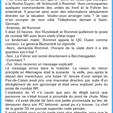
à la Roche-Guyon, dit Schmundt à Rommel. Vous convoqueriez
quelques commandants des unités du front et le Führer les
entendrait. Il pourrait ainsi avoir des informations absolument
directes sur la situation. Voulez-vous arranger cela ? Je vais
m’en occuper de mon côté. Téléphonez demain à Saint-
Germain.
-Entendu, dit Rommel.
Il était 16 heures. Von Rundstedt et Rommel quittèrent le poste
de combat WII avec leurs chefs d’état major.
Le lendemain matin, Rommel appela le QG Ouest comme
convenu. Le général Blumentritt lui répondit.
-Alors, demanda Rommel, l’horaire de la visite dont il a été
question est-il fixé ?
-Non. Le Führer est rentré directement à Berchtesgaden.
-Comment ?
-Oui. Vous recevrez un message explicatif.
Le message arriva dans la matinée. La raison du retour
précipité en Allemagne était la suivante : la veille, peu après le
départ des maréchaux, une fusée VI, lancée d’une rampe du
Pas-de-Calais avait pris une mauvaise direction par suite d’un
dérèglement de son gyroscope et était venu exploser près du
poste de combat WII.
L’explosion du VI n’a causé que peu de dégât parce que
personne ne s’était trouvé à proximité du point de chute. Mais
Hitler, s’il avait décidé de faire une petite promenade au lieu de
demeurer dans son PC bétonné, aurait pu s’y trouver. Le chef
de la garde SS ne pouvait supporter cette pensée.
Il avait insisté pour qu’on parte sans plus attendre, pour que le