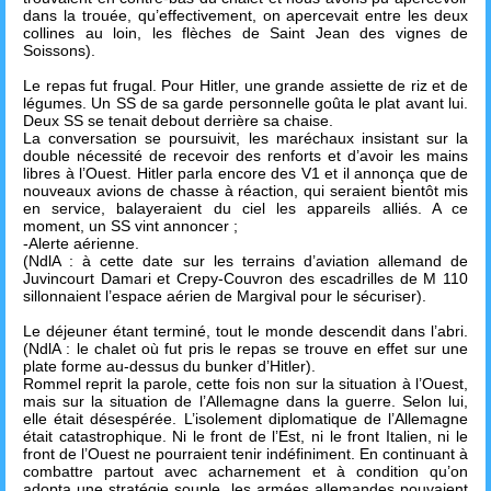
dans la trouée, qu’effectivement, on apercevait entre les deux
collines au loin, les flèches de Saint Jean des vignes de
Soissons).
Le repas fut frugal. Pour Hitler, une grande assiette de riz et de
légumes. Un SS de sa garde personnelle goûta le plat avant lui.
Deux SS se tenait debout derrière sa chaise.
La conversation se poursuivit, les maréchaux insistant sur la
double nécessité de recevoir des renforts et d’avoir les mains
libres à l’Ouest. Hitler parla encore des V1 et il annonça que de
nouveaux avions de chasse à réaction, qui seraient bientôt mis
en service, balayeraient du ciel les appareils alliés. A ce
moment, un SS vint annoncer ;
-Alerte aérienne.
(NdlA : à cette date sur les terrains d’aviation allemand de
Juvincourt Damari et Crepy-Couvron des escadrilles de M 110
sillonnaient l’espace aérien de Margival pour le sécuriser).
Le déjeuner étant terminé, tout le monde descendit dans l’abri.
(NdlA : le chalet où fut pris le repas se trouve en effet sur une
plate forme au-dessus du bunker d’Hitler).
Rommel reprit la parole, cette fois non sur la situation à l’Ouest,
mais sur la situation de l’Allemagne dans la guerre. Selon lui,
elle était désespérée. L’isolement diplomatique de l’Allemagne
était catastrophique. Ni le front de l’Est, ni le front Italien, ni le
front de l’Ouest ne pourraient tenir indéfiniment. En continuant à
combattre partout avec acharnement et à condition qu’on
adopta une stratégie souple, les armées allemandes pouvaient