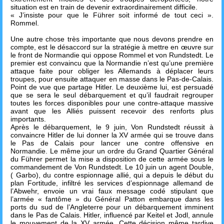
situation est en train de devenir extraordinairement difficile.
« J’insiste pour que le Führer soit informé de tout ceci ».
Rommel.
Une autre chose très importante que nous devons prendre en
compte, est le désaccord sur la stratégie à mettre en œuvre sur
le front de Normandie qui oppose Rommel et von Rundstedt. Le
premier est convaincu que la Normandie n’est qu’une première
attaque faite pour obliger les Allemands à déplacer leurs
troupes, pour ensuite attaquer en masse dans le Pas-de-Calais.
Point de vue que partage Hitler. Le deuxième lui, est persuadé
que se sera le seul débarquement et qu’il faudrait regrouper
toutes les forces disponibles pour une contre-attaque massive
avant que les Alliés puissent recevoir des renforts plus
importants.
Après le débarquement, le 9 juin, Von Rundstedt réussit à
convaincre Hitler de lui donner la XV armée qui se trouve dans
le Pas de Calais pour lancer une contre offensive en
Normandie. Le même jour un ordre du Grand Quartier Général
du Führer permet la mise a disposition de cette armée sous le
commandement de Von Rundstedt. Le 10 juin un agent Double,
( Garbo), du contre espionnage allié, qui a depuis le début du
plan Fortitude, infiltré les services d’espionnage allemand de
l’Abwehr, envoie un vrai faux message codé stipulant que
l’armée « fantôme » du Général Patton embarque dans les
ports du sud de l’Angleterre pour un débarquement imminent
dans le Pas de Calais. Hitler, influencé par Keitel et Jodl, annule
le mouvement de la XV armée. Cette décision même tardive