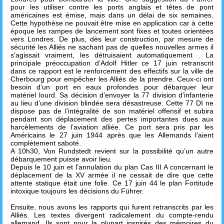
pour les utiliser contre les ports anglais et têtes de pont
américaines est émise, mais dans un délai de six semaines.
Cette hypothèse ne pouvait être mise en application car à cette
époque les rampes de lancement sont fixes et toutes orientées
vers Londres. De plus, dès leur construction, par mesure de
sécurité les Alliés ne sachant pas de quelles nouvelles armes il
s’agissait vraiment, les détruisaient automatiquement . La
principale préoccupation d’Adolf Hitler ce 17 juin retranscrit
dans ce rapport est le renforcement des effectifs sur la ville de
Cherbourg pour empêcher les Alliés de la prendre. Ceux-ci ont
besoin d’un port en eaux profondes pour débarquer leur
matériel lourd. Sa décision d’envoyer la 77 division d’infanterie
au lieu d’une division blindée sera désastreuse. Cette 77 DI ne
dispose pas de l’intégralité de son matériel offensif et subira
pendant son déplacement des pertes importantes dues aux
harcèlements de l’aviation alliée. Ce port sera pris par les
Américains le 27 juin 1944 après que les Allemands l’aient
complètement saboté.
A 10h30, Von Rundstedt revient sur la possibilité qu’un autre
débarquement puisse avoir lieu.
Depuis le 10 juin et l’annulation du plan Cas III A concernant le
déplacement de la XV armée il ne cessait de dire que cette
attente statique était une folie. Ce 17 juin 44 le plan Fortitude
intoxique toujours les décisions du Führer.
Ensuite, nous avons les rapports qui furent retranscrits par les
Alliés. Les textes divergent radicalement du compte-rendu
allemand. Ils sont pour la plupart inspirés des mémoires du