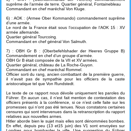
suprême de l’armée de terre. Quartier général, Fontainebleau
Commandant en chef maréchal Von Kluge.
6) : AOK : (Armee Ober Kommando) commandement suprême
d’une armée.
Le nord de la France était sous l’occupation de l’AOK 15 : XV
armée allemande.
Quartier général Tourcoing.
Commandant en chef général Von Salmuth.
7) : OBH Gr B : (Oberbefehlshader der Heeres Gruppe B)
Commandement en chef d’un groupe d’armée.
OBH Gr B était composée de la VII et XV armées.
Quartier général, château de La Roche-Guyon.
Commandant en chef maréchal Rommel.
Officier sorti du rang, ancien combattant de la première guerre,
il n’avait pas de sympathie pour les officiers de la caste
aristocratique tel que Von Rundstedt.
Le texte de ce rapport nous dévoile uniquement les paroles du
Führer. En aucun cas, il n’est fait mention de contestation des
officiers présents à la conférence, si ce n’est celle faite sur les
promesses qui n’ont pas été tenues. Nous constatons certaines
censures qui sont intervenues dans la retranscription du rapport
relatives aux nouvelles armes.
Hitler aborde bien le sujet mais elles sont dénommées bombes.
En effet, depuis peu (13 et15 juin) des V1 sont envoyées sur
Londres pour bombarder la ville. Une suggestion du Führer