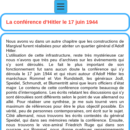
La conférence d’Hitler le 17 juin 1944
Nous avons vu dans un autre chapitre que les constructions de
Margival furent réalisées pour abriter un quartier général d’Adolf
Hitler.
L’utilisation de cette infrastructure, reste très mystérieuse car
nous n’avons que très peu d’archives sur les évènements qui
s’y sont déroulés. Le fait le plus important de son
fonctionnement fut sans aucun doute la conférence qui s’y
déroula le 17 juin 1944 et qui réuni autour d’Adolf Hitler les
maréchaux Rommel et Von Rundstedt, les généraux Jodl,
Speidel, Schmundt, et Blumentritt ainsi que leurs officiers d’état
major. Le contenu de cette conférence comporte beaucoup de
points d’interrogations. Les écrits relatant les discussions qui s’y
sont déroulées sont différents selon le point de vue allemand ou
allié. Pour réaliser une synthèse, je me suis tourné vers un
maximum de références pour être le plus objectif possible. En
vérité, peu de personnes contemporaines, ont écrit sur le sujet.
Côté allemand, nous trouvons les écrits contestés du général
Speidel, qui dans ses mémoires relate la conférence. Ensuite,
nous trouvons le vice-amiral Friedrich Ruge qui dans son
ouvrage sur Rommel, nous donne quelques renseignements