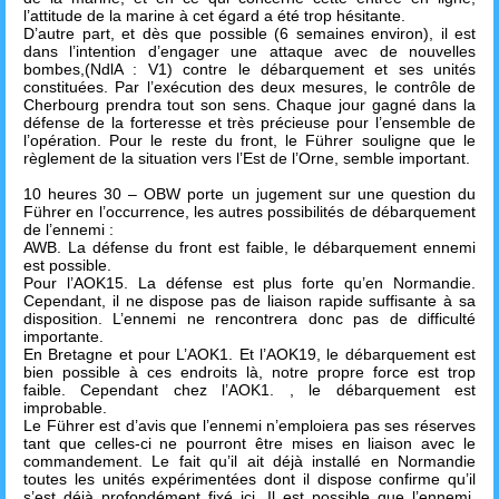
l’attitude de la marine à cet égard a été trop hésitante.
D’autre part, et dès que possible (6 semaines environ), il est
dans l’intention d’engager une attaque avec de nouvelles
bombes,(NdlA : V1) contre le débarquement et ses unités
constituées. Par l’exécution des deux mesures, le contrôle de
Cherbourg prendra tout son sens. Chaque jour gagné dans la
défense de la forteresse et très précieuse pour l’ensemble de
l’opération. Pour le reste du front, le Führer souligne que le
règlement de la situation vers l’Est de l’Orne, semble important.
10 heures 30 – OBW porte un jugement sur une question du
Führer en l’occurrence, les autres possibilités de débarquement
de l’ennemi :
AWB. La défense du front est faible, le débarquement ennemi
est possible.
Pour l’AOK15. La défense est plus forte qu’en Normandie.
Cependant, il ne dispose pas de liaison rapide suffisante à sa
disposition. L’ennemi ne rencontrera donc pas de difficulté
importante.
En Bretagne et pour L’AOK1. Et l’AOK19, le débarquement est
bien possible à ces endroits là, notre propre force est trop
faible. Cependant chez l’AOK1. , le débarquement est
improbable.
Le Führer est d’avis que l’ennemi n’emploiera pas ses réserves
tant que celles-ci ne pourront être mises en liaison avec le
commandement. Le fait qu’il ait déjà installé en Normandie
toutes les unités expérimentées dont il dispose confirme qu’il
s’est déjà profondément fixé ici. Il est possible que l’ennemi,