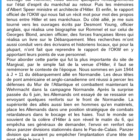
sur l’état d’esprit du maréchal au retour. Puis les mémoires
d’Albert Speer ministre et architecte d’Hitler. Et enfin, le rapport
officiel de l’OKW qui nous fait un récit mot pour mot des propos
tenus entre Hitler et ses maréchaux. Du côté allié, je me suis
tourné vers les ouvrages écrits par Desmont Young, officier
anglais, qui réalisa une biographie sur Rommel et sur celui de
Georges Blond, ancien officier, des forces françaises libres qui
réalisa un livre sur le Débarquement. Mes recherches m’ont
aussi conduit vers des écrivains et historiens locaux, qui pour la
plupart, n’ont fait que reprendre le rapport de l’OKW en y
apportant leurs points de vue personnel.
Pour aborder cette partie qui fut la plus importante du site de
Margival, par le simple fait de la venue d’Hitler, il faut se
remémorer le contexte de l’époque. Nous sommes en juin 1944
à J + 11 du débarquement allié en Normandie. Les deux têtes
de pont américaine et anglo-canadienne ont réussi à percer les
défenses du Mur de l’Atlantique et combattent maintenant la
Wehrmacht dans la campagne Normande. Après la surprise
passée du 6 juin, les Allemands ont essayé de se ressaisir en
envoyant quelques renforts sur le front de Normandie. La
supériorité des alliés aussi bien en hommes qu’en matériels,
place les Allemands dans une position stratégique de combats
retardateurs dans le bocage et les haies. Tout le monde se
souvient de la colère d’Hitler à son réveil le matin du 6, qui
empêcha ses généraux de demander, l’envoi en renfort des
deux panzer divisions stationnés dans le Pas-de-Calais. Panzer
division qui auraient pu empêcher l’implantation d’une tête de
pont alliée le jour J.