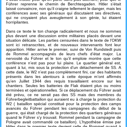
Führer reprenne le chemin de Berchtesgaden. Hitler s’était
laissé convaincre, non qu’il craigne tellement le danger, mais les
conférences avec ses généraux qui discutaient ses directives,
qui ne croyaient plus aveuglement à son génie, lui étaient
horripilantes.
Dans ce texte le ton change radicalement et nous ne sommes
plus devant une discussion entre militaires placés devant une
situation délicate. Les parties censurées dans le texte de l’OKW
sont ici retranscrites, et de nouveaux intervenants font leur
apparition. Hitler arrive le premier, suivi de Von Rundstedt puis
de Rommel accompagnés de leurs chefs d’état major. La
nervosité du Führer et le ton qu’il emploie montre que cette
conférence n’est pas pour lui plaire. Le quartier général est,
quant à lui, mis sous la protection d’un détachement de SS. A
cette date, le W2 n’est pas complètement fini, car des habitants
présents dans les alentours à cette époque m’ont affirmés
qu’en Juillet 1944 des requis travaillaient encore sur les
chantiers. Seules les batteries de Flak étaient plus ou moins
terminées et opérationnelles. Si ce déplacement du Führer avait
été prévu, ce ne serait pas des SS mais des membres du
Führerbegleitbattailion qui auraient eu à charge la protection du
W2 ( bataillon spécial constitué pour la protection des camps
avancés du Führer pendant les campagnes du début de la
guerre, qui était chargé de la protection des quartiers généraux
quand le Führer s’y trouvait. Rommel pendant la campagne de
Pologne avait commandé ce bataillon). L’hypothèse émise par
Hitler dans le premier texte devient celle de Rommel quand à