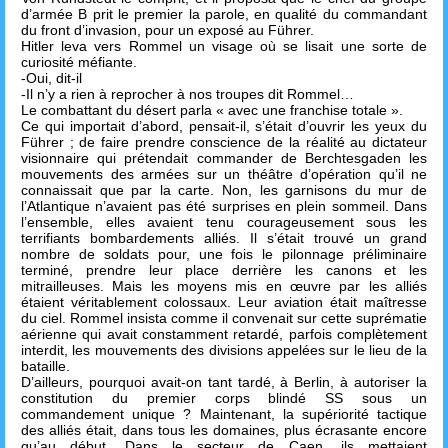
d’armée B prit le premier la parole, en qualité du commandant
du front d’invasion, pour un exposé au Führer.
Hitler leva vers Rommel un visage où se lisait une sorte de
curiosité méfiante.
-Oui, dit-il
-Il n’y a rien à reprocher à nos troupes dit Rommel…
Le combattant du désert parla « avec une franchise totale ».
Ce qui importait d’abord, pensait-il, s’était d’ouvrir les yeux du
Führer ; de faire prendre conscience de la réalité au dictateur
visionnaire qui prétendait commander de Berchtesgaden les
mouvements des armées sur un théâtre d’opération qu’il ne
connaissait que par la carte. Non, les garnisons du mur de
l’Atlantique n’avaient pas été surprises en plein sommeil. Dans
l’ensemble, elles avaient tenu courageusement sous les
terrifiants bombardements alliés. Il s’était trouvé un grand
nombre de soldats pour, une fois le pilonnage préliminaire
terminé, prendre leur place derrière les canons et les
mitrailleuses. Mais les moyens mis en œuvre par les alliés
étaient véritablement colossaux. Leur aviation était maîtresse
du ciel. Rommel insista comme il convenait sur cette suprématie
aérienne qui avait constamment retardé, parfois complètement
interdit, les mouvements des divisions appelées sur le lieu de la
bataille.
D’ailleurs, pourquoi avait-on tant tardé, à Berlin, à autoriser la
constitution du premier corps blindé SS sous un
commandement unique ? Maintenant, la supériorité tactique
des alliés était, dans tous les domaines, plus écrasante encore
qu’au début. Dans le secteur de Caen, ils mettaient