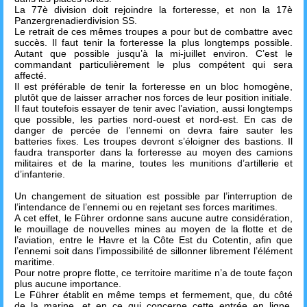
La 77è division doit rejoindre la forteresse, et non la 17è
Panzergrenadierdivision SS.
Le retrait de ces mêmes troupes a pour but de combattre avec
succès. Il faut tenir la forteresse la plus longtemps possible.
Autant que possible jusqu’à la mi-juillet environ. C’est le
commandant particulièrement le plus compétent qui sera
affecté.
Il est préférable de tenir la forteresse en un bloc homogène,
plutôt que de laisser arracher nos forces de leur position initiale.
Il faut toutefois essayer de tenir avec l’aviation, aussi longtemps
que possible, les parties nord-ouest et nord-est. En cas de
danger de percée de l’ennemi on devra faire sauter les
batteries fixes. Les troupes devront s’éloigner des bastions. Il
faudra transporter dans la forteresse au moyen des camions
militaires et de la marine, toutes les munitions d’artillerie et
d’infanterie.
Un changement de situation est possible par l’interruption de
l’intendance de l’ennemi ou en rejetant ses forces maritimes.
A cet effet, le Führer ordonne sans aucune autre considération,
le mouillage de nouvelles mines au moyen de la flotte et de
l’aviation, entre le Havre et la Côte Est du Cotentin, afin que
l’ennemi soit dans l’impossibilité de sillonner librement l’élément
maritime.
Pour notre propre flotte, ce territoire maritime n’a de toute façon
plus aucune importance.
Le Führer établit en même temps et fermement, que, du côté
de la marine, et en ce qui concerne cette entrée en ligne,