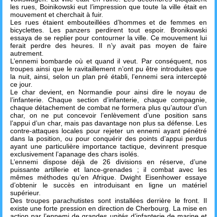
les rues, Boinikowski eut l’impression que toute la ville était en
mouvement et cherchait à fuir.
Les rues étaient embouteillées d’hommes et de femmes en
bicyclettes. Les panzers perdirent tout espoir. Bronikowski
essaya de se replier pour contourner la ville. Ce mouvement lui
ferait perdre des heures. Il n’y avait pas moyen de faire
autrement.
L’ennemi bombarde où et quand il veut. Par conséquent, nos
troupes ainsi que le ravitaillement n’ont pu être introduites que
la nuit, ainsi, selon un plan pré établi, l’ennemi sera intercepté
ce jour.
Le char devient, en Normandie pour ainsi dire le noyau de
l’infanterie. Chaque section d’infanterie, chaque compagnie,
chaque détachement de combat ne formera plus qu’autour d’un
char, on ne put concevoir l’enlèvement d’une position sans
l’appui d’un char, mais pas davantage non plus sa défense. Les
contre-attaques locales pour rejeter un ennemi ayant pénétré
dans la position, ou pour conquérir des points d’appui perdus
ayant une particulière importance tactique, devinrent presque
exclusivement l’apanage des chars isolés.
L’ennemi dispose déjà de 26 divisions en réserve, d’une
puissante artillerie et lance-grenades ; il combat avec les
mêmes méthodes qu’en Afrique. Dwight Eisenhower essaye
d’obtenir le succès en introduisant en ligne un matériel
supérieur.
Des troupes parachutistes sont installées derrière le front. Il
existe une forte pression en direction de Cherbourg. La mise en
action par l’ennemi de grandes unités d’infanterie de marine et