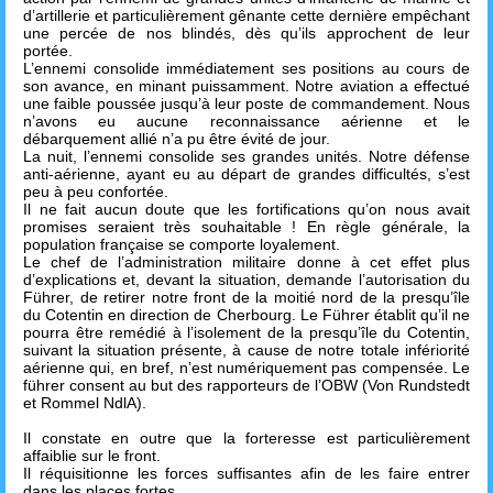
d’artillerie et particulièrement gênante cette dernière empêchant
une percée de nos blindés, dès qu’ils approchent de leur
portée.
L’ennemi consolide immédiatement ses positions au cours de
son avance, en minant puissamment. Notre aviation a effectué
une faible poussée jusqu’à leur poste de commandement. Nous
n’avons eu aucune reconnaissance aérienne et le
débarquement allié n’a pu être évité de jour.
La nuit, l’ennemi consolide ses grandes unités. Notre défense
anti-aérienne, ayant eu au départ de grandes difficultés, s’est
peu à peu confortée.
Il ne fait aucun doute que les fortifications qu’on nous avait
promises seraient très souhaitable ! En règle générale, la
population française se comporte loyalement.
Le chef de l’administration militaire donne à cet effet plus
d’explications et, devant la situation, demande l’autorisation du
Führer, de retirer notre front de la moitié nord de la presqu’île
du Cotentin en direction de Cherbourg. Le Führer établit qu’il ne
pourra être remédié à l’isolement de la presqu’île du Cotentin,
suivant la situation présente, à cause de notre totale infériorité
aérienne qui, en bref, n’est numériquement pas compensée. Le
führer consent au but des rapporteurs de l’OBW (Von Rundstedt
et Rommel NdlA).
Il constate en outre que la forteresse est particulièrement
affaiblie sur le front.
Il réquisitionne les forces suffisantes afin de les faire entrer
dans les places fortes.