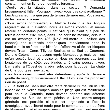
constamment en ligne de nouvelles forces…
-Quelle est la situation dans ce secteur ? Demanda
brusquement Hitler. Pourquoi n’avez- vous pas contre-attaqué ?
Les Anglais n’ont là que peu de terrain derrière eux. Vous auriez
dû les rejeter à la mer.
-Nous avons contre-attaqué. Malgré l’aide que les Anglais
reçoivent de leur aviation, nous les avons contenu et même
refoulé en certains points. Il est vrai qu’ils n’ont que peu de
terrain derrière eux, mais, dans une certaine mesure, cela leur
est un avantage : les 406 (NdlA millimètre du calibre des
canons) des cuirassés britanniques interviennent dans la
bataille et ils arrêtent nos blindés. L’offensive alliée est bloquée
devant Troarn, Caen, Tilly-sur-Seulles, et au Sud de Caumont.
Dans le Cotentin, nous avons repris Montebourg, mais ce n’est
qu’un succès local et provisoire. Nous ne pourrons pas tenir
longtemps de ce côté. Les blindés américains poussent vers
Barneville, à l’Ouest de la péninsule, pour la couper. La chute
de Cherbourg est inévitable.
-Les forteresses doivent être défendues jusqu’à la dernière
goutte de sang, dit furieusement Hitler. Et vous ne me proposez
rien de positif.
-Si. Le front de Caen doit être retiré derrière l’Orne. Au lieu de
lancer de nouvelles troupes dans ce piège qui est maintenant
pour nous le Cotentin, nous devons adopter une défense
élastique au Sud de cette péninsule. Une contre-attaque
générale est possible si elle est organisée à l’échelle
stratégique, avec liberté totale pour le commandement du front
de Normandie, et si on nous envoie de l’aviation ainsi que des