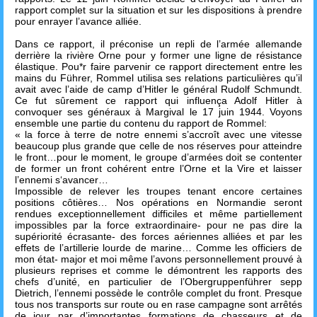
rapport complet sur la situation et sur les dispositions à prendre
pour enrayer l’avance alliée.
Dans ce rapport, il préconise un repli de l’armée allemande
derrière la rivière Orne pour y former une ligne de résistance
élastique. Pou*r faire parvenir ce rapport directement entre les
mains du Führer, Rommel utilisa ses relations particulières qu’il
avait avec l’aide de camp d’Hitler le général Rudolf Schmundt.
Ce fut sûrement ce rapport qui influença Adolf Hitler à
convoquer ses généraux à Margival le 17 juin 1944. Voyons
ensemble une partie du contenu du rapport de Rommel:
« la force à terre de notre ennemi s’accroît avec une vitesse
beaucoup plus grande que celle de nos réserves pour atteindre
le front…pour le moment, le groupe d’armées doit se contenter
de former un front cohérent entre l’Orne et la Vire et laisser
l’ennemi s‘avancer…
Impossible de relever les troupes tenant encore certaines
positions côtières… Nos opérations en Normandie seront
rendues exceptionnellement difficiles et même partiellement
impossibles par la force extraordinaire- pour ne pas dire la
supériorité écrasante- des forces aériennes alliées et par les
effets de l’artillerie lourde de marine… Comme les officiers de
mon état- major et moi même l’avons personnellement prouvé à
plusieurs reprises et comme le démontrent les rapports des
chefs d’unité, en particulier de l’Obergruppenführer sepp
Dietrich, l’ennemi possède le contrôle complet du front. Presque
tous nos transports sur route ou en rase campagne sont arrêtés
de jour par d’importantes formations de chasseurs et de