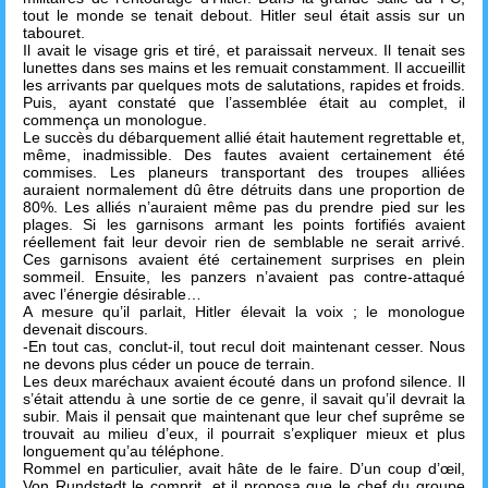
tout le monde se tenait debout. Hitler seul était assis sur un
tabouret.
Il avait le visage gris et tiré, et paraissait nerveux. Il tenait ses
lunettes dans ses mains et les remuait constamment. Il accueillit
les arrivants par quelques mots de salutations, rapides et froids.
Puis, ayant constaté que l’assemblée était au complet, il
commença un monologue.
Le succès du débarquement allié était hautement regrettable et,
même, inadmissible. Des fautes avaient certainement été
commises. Les planeurs transportant des troupes alliées
auraient normalement dû être détruits dans une proportion de
80%. Les alliés n’auraient même pas du prendre pied sur les
plages. Si les garnisons armant les points fortifiés avaient
réellement fait leur devoir rien de semblable ne serait arrivé.
Ces garnisons avaient été certainement surprises en plein
sommeil. Ensuite, les panzers n’avaient pas contre-attaqué
avec l’énergie désirable…
A mesure qu’il parlait, Hitler élevait la voix ; le monologue
devenait discours.
-En tout cas, conclut-il, tout recul doit maintenant cesser. Nous
ne devons plus céder un pouce de terrain.
Les deux maréchaux avaient écouté dans un profond silence. Il
s’était attendu à une sortie de ce genre, il savait qu’il devrait la
subir. Mais il pensait que maintenant que leur chef suprême se
trouvait au milieu d’eux, il pourrait s’expliquer mieux et plus
longuement qu’au téléphone.
Rommel en particulier, avait hâte de le faire. D’un coup d’œil,
Von Rundstedt le comprit, et il proposa que le chef du groupe