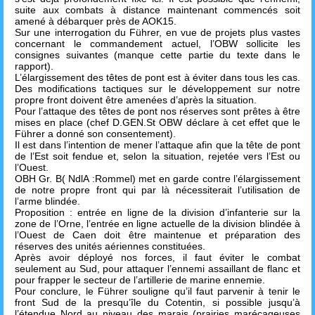
suite aux combats à distance maintenant commencés soit
amené à débarquer près de AOK15.
Sur une interrogation du Führer, en vue de projets plus vastes
concernant le commandement actuel, l’OBW sollicite les
consignes suivantes (manque cette partie du texte dans le
rapport).
L’élargissement des têtes de pont est à éviter dans tous les cas.
Des modifications tactiques sur le développement sur notre
propre front doivent être amenées d’après la situation.
Pour l’attaque des têtes de pont nos réserves sont prêtes à être
mises en place (chef D.GEN.St OBW déclare à cet effet que le
Führer a donné son consentement).
Il est dans l’intention de mener l’attaque afin que la tête de pont
de l’Est soit fendue et, selon la situation, rejetée vers l’Est ou
l’Ouest.
OBH Gr. B( NdlA :Rommel) met en garde contre l’élargissement
de notre propre front qui par là nécessiterait l’utilisation de
l’arme blindée.
Proposition : entrée en ligne de la division d’infanterie sur la
zone de l’Orne, l’entrée en ligne actuelle de la division blindée à
l’Ouest de Caen doit être maintenue et préparation des
réserves des unités aériennes constituées.
Après avoir déployé nos forces, il faut éviter le combat
seulement au Sud, pour attaquer l’ennemi assaillant de flanc et
pour frapper le secteur de l’artillerie de marine ennemie.
Pour conclure, le Führer souligne qu’il faut parvenir à tenir le
front Sud de la presqu’île du Cotentin, si possible jusqu’à
l’étendue Nord au niveau des marais (prairies marécageuses