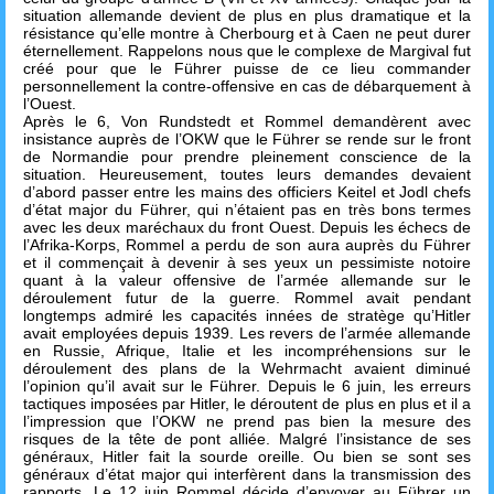
situation allemande devient de plus en plus dramatique et la
résistance qu’elle montre à Cherbourg et à Caen ne peut durer
éternellement. Rappelons nous que le complexe de Margival fut
créé pour que le Führer puisse de ce lieu commander
personnellement la contre-offensive en cas de débarquement à
l’Ouest.
Après le 6, Von Rundstedt et Rommel demandèrent avec
insistance auprès de l’OKW que le Führer se rende sur le front
de Normandie pour prendre pleinement conscience de la
situation. Heureusement, toutes leurs demandes devaient
d’abord passer entre les mains des officiers Keitel et Jodl chefs
d’état major du Führer, qui n’étaient pas en très bons termes
avec les deux maréchaux du front Ouest. Depuis les échecs de
l’Afrika-Korps, Rommel a perdu de son aura auprès du Führer
et il commençait à devenir à ses yeux un pessimiste notoire
quant à la valeur offensive de l’armée allemande sur le
déroulement futur de la guerre. Rommel avait pendant
longtemps admiré les capacités innées de stratège qu’Hitler
avait employées depuis 1939. Les revers de l’armée allemande
en Russie, Afrique, Italie et les incompréhensions sur le
déroulement des plans de la Wehrmacht avaient diminué
l’opinion qu’il avait sur le Führer. Depuis le 6 juin, les erreurs
tactiques imposées par Hitler, le déroutent de plus en plus et il a
l’impression que l’OKW ne prend pas bien la mesure des
risques de la tête de pont alliée. Malgré l’insistance de ses
généraux, Hitler fait la sourde oreille. Ou bien se sont ses
généraux d’état major qui interfèrent dans la transmission des
rapports. Le 12 juin Rommel décide d’envoyer au Führer un