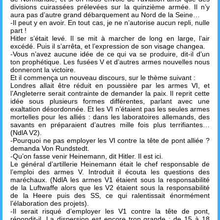
divisions cuirassées prélevées sur la quinzième armée. Il n’y
aura pas d’autre grand débarquement au Nord de la Seine…
-Il peut y en avoir. En tout cas, je ne n’autorise aucun repli, nulle
part !
Hitler s’était levé. Il se mit à marcher de long en large, l’air
excédé. Puis il s’arrêta, et l’expression de son visage changea.
-Vous n’avez aucune idée de ce qui va se produire, dit-il d’un
ton prophétique. Les fusées V et d’autres armes nouvelles nous
donneront la victoire.
Et il commença un nouveau discours, sur le thème suivant :
Londres allait être réduit en poussière par les armes VI, et
l’Angleterre serait contrainte de demander la paix. Il reprit cette
idée sous plusieurs formes différentes, parlant avec une
exaltation désordonnée. Et les VI n’étaient pas les seules armes
mortelles pour les alliés : dans les laboratoires allemands, des
savants en préparaient d’autres mille fois plus terrifiantes…
(NdlA V2).
-Pourquoi ne pas employer les VI contre la tête de pont alliée ?
demanda Von Rundstedt.
-Qu’on fasse venir Heinemann, dit Hitler. Il est ici.
Le général d’artillerie Heinemann était le chef responsable de
l’emploi des armes V. Introduit il écouta les questions des
maréchaux. (NdlA les armes V1 étaient sous la responsabilité
de la Luftwaffe alors que les V2 étaient sous la responsabilité
de la Heere puis des SS, ce qui ralentissait énormément
l’élaboration des projets).
-Il serait risqué d’employer les V1 contre la tête de pont,
répondit-il. La dispersion est encore trop grande : de 15 à 18