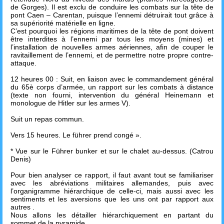
de Gorges). Il est exclu de conduire les combats sur la tête de
pont Caen – Carentan, puisque l’ennemi détruirait tout grâce à
sa supériorité matérielle en ligne.
C’est pourquoi les régions maritimes de la tête de pont doivent
être interdites à l’ennemi par tous les moyens (mines) et
l’installation de nouvelles armes aériennes, afin de couper le
ravitaillement de l’ennemi, et de permettre notre propre contre-
attaque.
12 heures 00 : Suit, en liaison avec le commandement général
du 65è corps d’armée, un rapport sur les combats à distance
(texte non fourni, intervention du général Heinemann et
monologue de Hitler sur les armes V).
Suit un repas commun.
Vers 15 heures. Le führer prend congé ».
* Vue sur le Führer bunker et sur le chalet au-dessus. (Catrou
Denis)
Pour bien analyser ce rapport, il faut avant tout se familiariser
avec les abréviations militaires allemandes, puis avec
l’organigramme hiérarchique de celle-ci, mais aussi avec les
sentiments et les aversions que les uns ont par rapport aux
autres .
Nous allons les détailler hiérarchiquement en partant du
sommet de la pyramide.