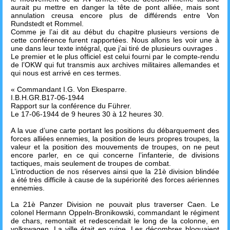
aurait pu mettre en danger la tête de pont alliée, mais sont
annulation creusa encore plus de différends entre Von
Rundstedt et Rommel.
Comme je l’ai dit au début du chapitre plusieurs versions de
cette conférence furent rapportées. Nous allons les voir une à
une dans leur texte intégral, que j’ai tiré de plusieurs ouvrages .
Le premier et le plus officiel est celui fourni par le compte-rendu
de l’OKW qui fut transmis aux archives militaires allemandes et
qui nous est arrivé en ces termes.
« Commandant I.G. Von Ekesparre.
I.B.H.GR.B17-06-1944
Rapport sur la conférence du Führer.
Le 17-06-1944 de 9 heures 30 à 12 heures 30.
A la vue d’une carte portant les positions du débarquement des
forces alliées ennemies, la position de leurs propres troupes, la
valeur et la position des mouvements de troupes, on ne peut
encore parler, en ce qui concerne l’infanterie, de divisions
tactiques, mais seulement de troupes de combat.
L’introduction de nos réserves ainsi que la 21è division blindée
a été très difficile à cause de la supériorité des forces aériennes
ennemies.
La 21è Panzer Division ne pouvait plus traverser Caen. Le
colonel Hermann Oppeln-Bronikowski, commandant le régiment
de chars, remontait et redescendait le long de la colonne, en
volkswagen. La ville était en ruine. Les décombres bloquaient