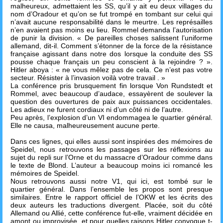
malheureux, admettaient les SS, qu’il y ait eu deux villages du
nom d’Oradour et qu’on se fut trompé en tombant sur celui qui
n’avait aucune responsabilité dans le meurtre. Les représailles
n’en avaient pas moins eu lieu. Rommel demanda l’autorisation
de punir la division. « De pareilles choses salissent l’uniforme
allemand, dit-il. Comment s’étonner de la force de la résistance
française agissant dans notre dos lorsque la conduite des SS
pousse chaque français un peu conscient à la rejoindre ? ».
Hitler aboya : « ne vous mêlez pas de cela. Ce n’est pas votre
secteur. Résister à l’invasion voilà votre travail . »
La conférence pris brusquement fin lorsque Von Rundstedt et
Rommel, avec beaucoup d’audace, essayèrent de soulever la
question des ouvertures de paix aux puissances occidentales.
Les adieux ne furent cordiaux ni d’un côté ni de l’autre.
Peu après, l’explosion d’un VI endommagea le quartier général.
Elle ne causa, malheureusement aucune perte.
Dans ces lignes, qui elles aussi sont inspirées des mémoires de
Speidel, nous retrouvons les passages sur les réflexions au
sujet du repli sur l’Orne et du massacre d’Oradour comme dans
le texte de Blond. L’auteur a beaucoup moins ici romancé les
mémoires de Speidel.
Nous retrouvons aussi notre V1, qui ici, est tombé sur le
quartier général. Dans l’ensemble les propos sont presque
similaires. Entre le rapport officiel de l’OKW et les écrits des
deux auteurs les traductions divergent. Placée, soit du côté
Allemand ou Allié, cette conférence fut-elle, vraiment décidée en
amont ou improvisée, et pour quelles raisons Hitler convoque t-