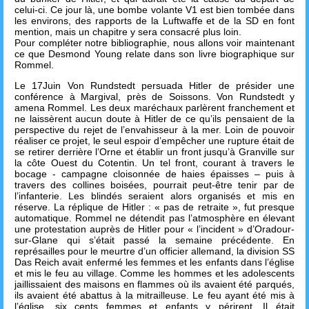
celui-ci. Ce jour là, une bombe volante V1 est bien tombée dans
les environs, des rapports de la Luftwaffe et de la SD en font
mention, mais un chapitre y sera consacré plus loin.
Pour compléter notre bibliographie, nous allons voir maintenant
ce que Desmond Young relate dans son livre biographique sur
Rommel.
Le 17Juin Von Rundstedt persuada Hitler de présider une
conférence à Margival, près de Soissons. Von Rundstedt y
amena Rommel. Les deux maréchaux parlèrent franchement et
ne laissèrent aucun doute à Hitler de ce qu’ils pensaient de la
perspective du rejet de l’envahisseur à la mer. Loin de pouvoir
réaliser ce projet, le seul espoir d’empêcher une rupture était de
se retirer derrière l’Orne et établir un front jusqu’à Granville sur
la côte Ouest du Cotentin. Un tel front, courant à travers le
bocage - campagne cloisonnée de haies épaisses – puis à
travers des collines boisées, pourrait peut-être tenir par de
l’infanterie. Les blindés seraient alors organisés et mis en
réserve. La réplique de Hitler : « pas de retraite », fut presque
automatique. Rommel ne détendit pas l’atmosphère en élevant
une protestation auprès de Hitler pour « l’incident » d’Oradour-
sur-Glane qui s’était passé la semaine précédente. En
représailles pour le meurtre d’un officier allemand, la division SS
Das Reich avait enfermé les femmes et les enfants dans l’église
et mis le feu au village. Comme les hommes et les adolescents
jaillissaient des maisons en flammes où ils avaient été parqués,
ils avaient été abattus à la mitrailleuse. Le feu ayant été mis à
l’église, six cents femmes et enfants y périrent. Il était