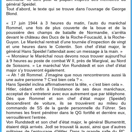
général Speidel.
Tout d’abord, le texte qui se trouve dans l’ouvrage de George
Blond.
« 17 juin 1944 à 3 heures du matin, l’auto du maréchal
Rommel, une fois de plus couverte de la boue et de la
poussière des champs de bataille de Normandie, s’arrêta
devant le château des Ducs de la Roche-Foucauld, à la Roche-
Guyon. Le Maréchal rentrait d’une tournée d’inspection de vingt
et une heures dans le Cotentin. Son chef d’état major, le
général Hans Speidel l’attendait avec un message à la main. »
-« Monsieur le Maréchal nous devons nous trouver aujourd’hui
à 9 heures au poste de combat W II, près de Margival, au Nord
de Soissons. » Le maréchal Von Rundstedt et son chef d’état
major s’y trouveront également.
-« Ah ! dit Rommel. J’imagine que nous rencontrerons aussi là
une autre personne ? C’est bien cela ? ».
Hans Speidel inclina affirmativement la tête, « c’est bien cela ».
Hitler, cédant enfin à l’insistance de ses deux maréchaux,
acceptait de s’entretenir avec eux autrement que par téléphone.
Dès que Rommel et son chef d’état major (Speidel)
descendirent de voiture, ils se trouvèrent au milieu du
commando de SS de la garde personnelle du Führer. Ses
hommes les firent pénétrer dans le QG fortifié et derrière eux,
verrouillèrent l’entrée.
Von Rundstedt et son chef d’état major, le général Blumentritt,
étaient déjà arrivés. Jodl se trouvait là aussi, ainsi que d’autres
militaires de l’entourage d’Hitler. Dans la grande salle du PC,