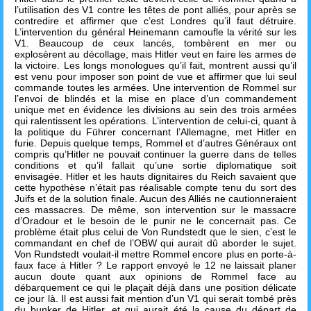
l’utilisation des V1 contre les têtes de pont alliés, pour après se
contredire et affirmer que c’est Londres qu’il faut détruire.
L’intervention du général Heinemann camoufle la vérité sur les
V1. Beaucoup de ceux lancés, tombèrent en mer ou
explosèrent au décollage, mais Hitler veut en faire les armes de
la victoire. Les longs monologues qu’il fait, montrent aussi qu’il
est venu pour imposer son point de vue et affirmer que lui seul
commande toutes les armées. Une intervention de Rommel sur
l’envoi de blindés et la mise en place d’un commandement
unique met en évidence les divisions au sein des trois armées
qui ralentissent les opérations. L’intervention de celui-ci, quant à
la politique du Führer concernant l’Allemagne, met Hitler en
furie. Depuis quelque temps, Rommel et d’autres Généraux ont
compris qu’Hitler ne pouvait continuer la guerre dans de telles
conditions et qu’il fallait qu’une sortie diplomatique soit
envisagée. Hitler et les hauts dignitaires du Reich savaient que
cette hypothèse n’était pas réalisable compte tenu du sort des
Juifs et de la solution finale. Aucun des Alliés ne cautionneraient
ces massacres. De même, son intervention sur le massacre
d’Oradour et le besoin de le punir ne le concernait pas. Ce
problème était plus celui de Von Rundstedt que le sien, c’est le
commandant en chef de l’OBW qui aurait dû aborder le sujet.
Von Rundstedt voulait-il mettre Rommel encore plus en porte-à-
faux face à Hitler ? Le rapport envoyé le 12 ne laissait planer
aucun doute quant aux opinions de Rommel face au
débarquement ce qui le plaçait déjà dans une position délicate
ce jour là. Il est aussi fait mention d’un V1 qui serait tombé près
du bunker de Hitler, et qui aurait été la cause du départ de