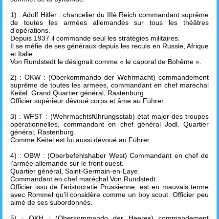
1) : Adolf Hitler : chancelier du IIIè Reich commandant suprême
de toutes les armées allemandes sur tous les théâtres
d’opérations.
Depuis 1937 il commande seul les stratégies militaires.
Il se méfie de ses généraux depuis les reculs en Russie, Afrique
et Italie.
Von Rundstedt le désignait comme « le caporal de Bohême ».
2) : OKW : (Oberkommando der Wehrmacht) commandement
suprême de toutes les armées, commandant en chef maréchal
Keitel. Grand Quartier général, Rastenburg.
Officier supérieur dévoué corps et âme au Führer.
3) : WFST : (Wehrmachtsführungsstab) état major des troupes
opérationnelles, commandant en chef général Jodl. Quartier
général, Rastenburg.
Comme Keitel est lui aussi dévoué au Führer.
4) : OBW : (Oberbefehlshaber West) Commandant en chef de
l’armée allemande sur le front ouest.
Quartier général, Saint-Germain-en-Laye.
Commandant en chef maréchal Von Rundstedt.
Officier issu de l’aristocratie Prussienne, est en mauvais terme
avec Rommel qu’il considère comme un boy scout. Officier peu
aimé de ses subordonnés.
5) : OKH : (Oberkommando der Heeres) commandement