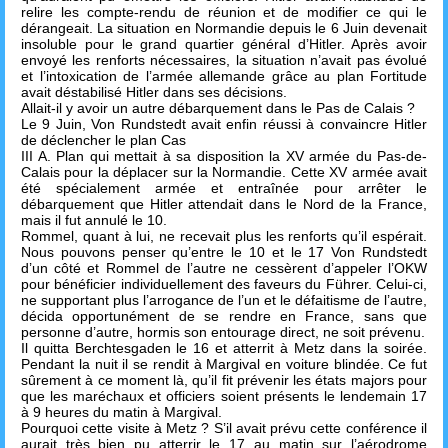
relire les compte-rendu de réunion et de modifier ce qui le
dérangeait. La situation en Normandie depuis le 6 Juin devenait
insoluble pour le grand quartier général d’Hitler. Après avoir
envoyé les renforts nécessaires, la situation n’avait pas évolué
et l’intoxication de l’armée allemande grâce au plan Fortitude
avait déstabilisé Hitler dans ses décisions.
Allait-il y avoir un autre débarquement dans le Pas de Calais ?
Le 9 Juin, Von Rundstedt avait enfin réussi à convaincre Hitler
de déclencher le plan Cas
III A. Plan qui mettait à sa disposition la XV armée du Pas-de-
Calais pour la déplacer sur la Normandie. Cette XV armée avait
été spécialement armée et entraînée pour arrêter le
débarquement que Hitler attendait dans le Nord de la France,
mais il fut annulé le 10.
Rommel, quant à lui, ne recevait plus les renforts qu’il espérait.
Nous pouvons penser qu’entre le 10 et le 17 Von Rundstedt
d’un côté et Rommel de l’autre ne cessèrent d’appeler l’OKW
pour bénéficier individuellement des faveurs du Führer. Celui-ci,
ne supportant plus l’arrogance de l’un et le défaitisme de l’autre,
décida opportunément de se rendre en France, sans que
personne d’autre, hormis son entourage direct, ne soit prévenu.
Il quitta Berchtesgaden le 16 et atterrit à Metz dans la soirée.
Pendant la nuit il se rendit à Margival en voiture blindée. Ce fut
sûrement à ce moment là, qu’il fit prévenir les états majors pour
que les maréchaux et officiers soient présents le lendemain 17
à 9 heures du matin à Margival.
Pourquoi cette visite à Metz ? S’il avait prévu cette conférence il
aurait très bien pu atterrir le 17 au matin sur l’aérodrome