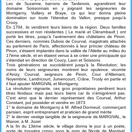
Les de Suzanne, barrons de Tardenois, agrandirent leur
domaine Soissonnais en y joignant les seigneuries de
Montgarny, Vuillery et Braye, ce qui leur donna pleine
domination sur toute l'étendue du Vallon, presque jusqu'à
Crouy.
En 1704, ils vendirent leurs biens de la région. Deux familles
successives et non résidentes ( Le marié et Clérambault ) ont
porté les titres, jusqu'à l'avènement des châtelains de Pinon.
Ces derniers, nommés Dubois de Courval, magistrats attachés
au parlement de Paris, affectionnés à leur princier château de
Pinon, s'étaient implantés dans la vallée de l'Ailette au milieu du
17ème siècle, et en étaient venus à se créer une principauté qui
s'étendait en direction de Coucy, Laon et Soissons.
Trois générations se succédèrent jusqu'à la Révolution; les
noms de leurs seigneuries montrent leur opulence: vicomte
d'Anizy, Courval, seigneurs de Pinon, Cour d'Allemant,
Noyembrie, Landricourt, Jumencourt, Crâne, Trosly en partie et
il faut ajouter MARGIVAL et Montgarny.
La révolution régnante, ces gros propriétaires perdirent leurs
titres féodaux mais pas leurs biens car ils n'émigrèrent pas.
C'est ainsi que le dernier représentant des Courval, Arthur
Constant, put posséder et vendre en 1873:
1° le domaine de Montgarny à M. Alfred Dormeuil, commerçant
parisien, esprit entreprenant et praticien de grand mérite
2° le dernier vestige tangible de la seigneurie de MARGIVAL, le
Manoir, à M. Jozet
A la fin du 13ème siècle, le village donna le jour à un poète,
sorte de trouvère connu sous le nom de Nicole de Margival.