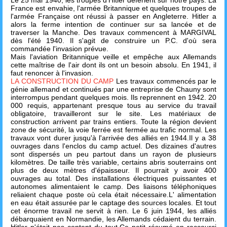
Le 25 mai 1940, les troupes d'Hitler déferlent sur notre pays. La
France est envahie, l'armée Britannique et quelques troupes de
l'armée Française ont réussi à passer en Angleterre. Hitler a
alors la ferme intention de continuer sur sa lancée et de
traverser la Manche. Des travaux commencent à MARGIVAL
dès l'été 1940. Il s'agit de construire un P.C. d'où sera
commandée l'invasion prévue.
Mais l'aviation Britannique veille et empêche aux Allemands
cette maîtrise de l'air dont ils ont un besoin absolu. En 1941, il
faut renoncer à l'invasion.
LA CONSTRUCTION DU CAMP
Les travaux commencés par le
génie allemand et continués par une entreprise de Chauny sont
interrompus pendant quelques mois. Ils reprennent en 1942. 20
000 requis, appartenant presque tous au service du travail
obligatoire, travailleront sur le site. Les matériaux de
construction arrivent par trains entiers. Toute la région devient
zone de sécurité, la voie ferrée est fermée au trafic normal. Les
travaux vont durer jusqu'à l'arrivée des alliés en 1944.Il y a 38
ouvrages dans l'enclos du camp actuel. Des dizaines d'autres
sont dispersés un peu partout dans un rayon de plusieurs
kilomètres. De taille très variable, certains abris souterrains ont
plus de deux mètres d'épaisseur. Il pourrait y avoir 400
ouvrages au total. Des installations électriques puissantes et
autonomes alimentaient le camp. Des liaisons téléphoniques
reliaient chaque poste où cela était nécessaire.L' alimentation
en eau était assurée par le captage des sources locales. Et tout
cet énorme travail ne servit à rien. Le 6 juin 1944, les alliés
débarquaient en Normandie, les Allemands cédaient du terrain.