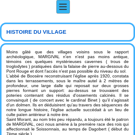
HISTOIRE DU VILLAGE
Moins gâté que des villages voisins sous le rapport
archéologique, MARGIVAL n'en n'est pas moins antique,
témoins ces quelques mystérieuses cavernes ( trous de
troglodytes ) pratiquées dans la falaise de pierre au-dessous du
Pont Rouge et dont l'accès n'est pas possible du niveau du sol.
L'abbé de Boosère reconstruisant l'église après 1920, constata
dans les terrassements, sous le maître autel à 2 mètres de
profondeur, une large dalle qui reposait sur deux grosses
pierres formant un support: au-dessus se trouvaient des
poteries contenant des résidus d'ossements calcinés. Il se
convainquit ( de concert avec le cardinal Binet ) qu'il s'agissait
d'un dolmen. Ils en déduisirent qu'au travers des séquences de
notre longue histoire, l'église actuelle succédait à un lieu de
culte païen antérieur à notre ère.
Saint Morant, au nom très peu répandu, a toujours été le patron
de MARGIVAL, ceci nous amène à la première race des rois qui
affectionnait le Soissonnais, au temps de Dagobert ( début du
7ème siècle ).