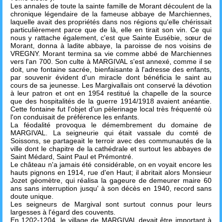
Les annales de toute la sainte famille de Morant découlent de la
chronique légendaire de la fameuse abbaye de Marchiennes,
laquelle avait des propriétés dans nos régions qu'elle chérissait
particulièrement parce que de là, elle en tirait son vin. Ce qui
nous y rattache également, c'est que Sainte Eusébie, sœur de
Morant, donna à ladite abbaye, la paroisse de nos voisins de
VREGNY. Morant termina sa vie comme abbé de Marchiennes
vers l'an 700. Son culte à MARGIVAL s'est annexé, comme il se
doit, une fontaine sacrée, bienfaisante à l'adresse des enfants,
par souvenir évident d'un miracle dont bénéficia le saint au
cours de sa jeunesse. Les Margivallais ont conservé la dévotion
à leur patron et ont en 1954 restitué la chapelle de la source
que des hospitalités de la guerre 1914/1918 avaient anéantie.
Cette fontaine fut l'objet d'un pèlerinage local très fréquenté où
l'on conduisait de préférence les enfants.
La féodalité provoqua le démembrement du domaine de
MARGIVAL. La seigneurie qui était vassale du comté de
Soissons, se partageait le terroir avec des communautés de la
ville dont le chapitre de la cathédrale et surtout les abbayes de
Saint Médard, Saint Paul et Prémontré.
Le château n'a jamais été considérable, on en voyait encore les
hauts pignons en 1914, rue d'en Haut; il abritait alors Monsieur
Jozet géomètre, qui réalisa la gageure de demeurer maire 60
ans sans interruption jusqu' à son décès en 1940, record sans
doute unique.
Les seigneurs de Margival sont surtout connus pour leurs
largesses à l'égard des couvents.
En 1202-1204, le village de MARGIVAL devait être important à