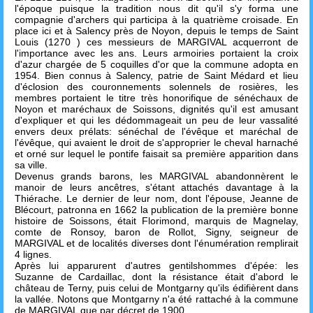
l'époque puisque la tradition nous dit qu'il s'y forma une
compagnie d'archers qui participa à la quatrième croisade. En
place ici et à Salency près de Noyon, depuis le temps de Saint
Louis (1270 ) ces messieurs de MARGIVAL acquerront de
l'importance avec les ans. Leurs armoiries portaient la croix
d'azur chargée de 5 coquilles d'or que la commune adopta en
1954. Bien connus à Salency, patrie de Saint Médard et lieu
d'éclosion des couronnements solennels de rosières, les
membres portaient le titre très honorifique de sénéchaux de
Noyon et maréchaux de Soissons, dignités qu'il est amusant
d'expliquer et qui les dédommageait un peu de leur vassalité
envers deux prélats: sénéchal de l'évêque et maréchal de
l'évêque, qui avaient le droit de s'approprier le cheval harnaché
et orné sur lequel le pontife faisait sa première apparition dans
sa ville.
Devenus grands barons, les MARGIVAL abandonnèrent le
manoir de leurs ancêtres, s'étant attachés davantage à la
Thiérache. Le dernier de leur nom, dont l'épouse, Jeanne de
Blécourt, patronna en 1662 la publication de la première bonne
histoire de Soissons, était Florimond, marquis de Magnelay,
comte de Ronsoy, baron de Rollot, Signy, seigneur de
MARGIVAL et de localités diverses dont l'énumération remplirait
4 lignes.
Après lui apparurent d'autres gentilshommes d'épée: les
Suzanne de Cardaillac, dont la résistance était d'abord le
château de Terny, puis celui de Montgarny qu'ils édifièrent dans
la vallée. Notons que Montgarny n'a été rattaché à la commune
de MARGIVAL que par décret de 1900.