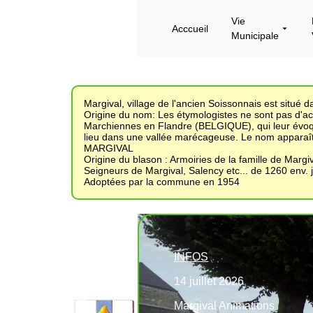
Vie
Acccueil
Municipale
Margival, village de l'ancien Soissonnais est situé
Origine du nom: Les étymologistes ne sont pas d'
Marchiennes en Flandre (BELGIQUE), qui leur évoque
lieu dans une vallée marécageuse. Le nom apparaît 
MARGIVAL
Origine du blason : Armoiries de la famille de Margi
Seigneurs de Margival, Salency etc... de 1260 env.
Adoptées par la commune en 1954
INFOS
14 juillet 2026
Margival Animations