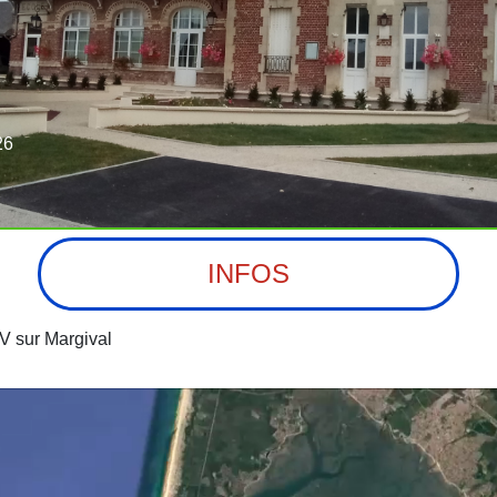
26
INFOS
 sur Margival