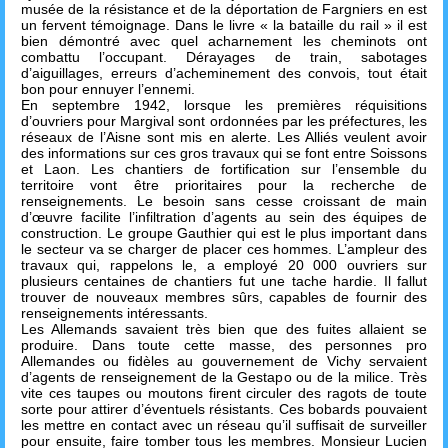
musée de la résistance et de la déportation de Fargniers en est
un fervent témoignage. Dans le livre « la bataille du rail » il est
bien démontré avec quel acharnement les cheminots ont
combattu l’occupant. Dérayages de train, sabotages
d’aiguillages, erreurs d’acheminement des convois, tout était
bon pour ennuyer l’ennemi.
En septembre 1942, lorsque les premières réquisitions
d’ouvriers pour Margival sont ordonnées par les préfectures, les
réseaux de l’Aisne sont mis en alerte. Les Alliés veulent avoir
des informations sur ces gros travaux qui se font entre Soissons
et Laon. Les chantiers de fortification sur l’ensemble du
territoire vont être prioritaires pour la recherche de
renseignements. Le besoin sans cesse croissant de main
d’œuvre facilite l’infiltration d’agents au sein des équipes de
construction. Le groupe Gauthier qui est le plus important dans
le secteur va se charger de placer ces hommes. L’ampleur des
travaux qui, rappelons le, a employé 20 000 ouvriers sur
plusieurs centaines de chantiers fut une tache hardie. Il fallut
trouver de nouveaux membres sûrs, capables de fournir des
renseignements intéressants.
Les Allemands savaient très bien que des fuites allaient se
produire. Dans toute cette masse, des personnes pro
Allemandes ou fidèles au gouvernement de Vichy servaient
d’agents de renseignement de la Gestapo ou de la milice. Très
vite ces taupes ou moutons firent circuler des ragots de toute
sorte pour attirer d’éventuels résistants. Ces bobards pouvaient
les mettre en contact avec un réseau qu’il suffisait de surveiller
pour ensuite, faire tomber tous les membres. Monsieur Lucien