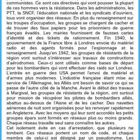
communistes. Ce sont ces directives qui vont pousser la plupart
de ces hommes vers la résistance. Dans les administrations, les
PTT, la SNCF, l’éducation nationale et les syndicats d’ouvriers,
tous vont organiser des réseaux. En plus du renseignement sur
les troupes d’occupation, les groupes se chargent de cacher et
de trouver des faux papiers pour les prisonniers de guerre
français évadés. Les mairies fournissent de fausses cartes
d’identité et des tickets de rationnement. Fin 1940, le
gouvernement de la France libre à Londres envoie du matériel
radio et des agents formés pour l’espionnage et le
renseignement. Jusqu’en 1942, les groupes de résistants de la
région vont surtout s’intéresser aux travaux de constructions
d’aérodromes. Ceux-ci sont utilisés comme bases de départ
pour les bombardiers qui vont effectuer des raids sur Londres.
L’entrée en guerre des USA permet l’envoi de matériel et
d’armes plus modernes. L’industrie française étant mise au
service de l’Allemagne, les Alliés ont besoin de savoir ce qui se
passe de l’autre côté de la Manche. Avant le début des travaux
à Margival, les groupes de résistants de la région, ont surtout
pour mission de récupérer les pilotes de bombardiers alliés,
abattus au-dessus de l’Aisne et de les cacher. Des navettes
aériennes de nuit sont organisées pour les renvoyer rapidement
en Angleterre. Avec les moyens qui leur sont accordés les petits
groupes épars sont formés en réseaux plus ou moins grands.
Chaque réseau travaille seul sans connaître les autres.
Cet isolement évite en cas d’arrestation, que plusieurs ne
tombent. Ces réseaux portent un nom de code, et chaque
membre de celui-ci est désigné par un pseudonyme. Les