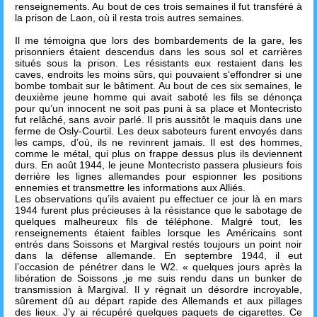
renseignements. Au bout de ces trois semaines il fut transféré à
la prison de Laon, où il resta trois autres semaines.
Il me témoigna que lors des bombardements de la gare, les
prisonniers étaient descendus dans les sous sol et carrières
situés sous la prison. Les résistants eux restaient dans les
caves, endroits les moins sûrs, qui pouvaient s‘effondrer si une
bombe tombait sur le bâtiment. Au bout de ces six semaines, le
deuxième jeune homme qui avait saboté les fils se dénonça
pour qu’un innocent ne soit pas puni à sa place et Montecristo
fut relâché, sans avoir parlé. Il pris aussitôt le maquis dans une
ferme de Osly-Courtil. Les deux saboteurs furent envoyés dans
les camps, d’où, ils ne revinrent jamais. Il est des hommes,
comme le métal, qui plus on frappe dessus plus ils deviennent
durs. En août 1944, le jeune Montecristo passera plusieurs fois
derrière les lignes allemandes pour espionner les positions
ennemies et transmettre les informations aux Alliés.
Les observations qu’ils avaient pu effectuer ce jour là en mars
1944 furent plus précieuses à la résistance que le sabotage de
quelques malheureux fils de téléphone. Malgré tout, les
renseignements étaient faibles lorsque les Américains sont
entrés dans Soissons et Margival restés toujours un point noir
dans la défense allemande. En septembre 1944, il eut
l’occasion de pénétrer dans le W2. « quelques jours après la
libération de Soissons ,je me suis rendu dans un bunker de
transmission à Margival. Il y régnait un désordre incroyable,
sûrement dû au départ rapide des Allemands et aux pillages
des lieux. J’y ai récupéré quelques paquets de cigarettes. Ce