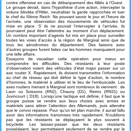
contre offensive en cas de débarquement des Alliés à l’Ouest .
Le groupe devait, dans l’hypothèse d’une action, intercepter la
voiture blindée d’Hitler, neutraliser la garde rapprochée et tuer
le chef du IIIème Reich. Ne pouvant savoir le jour et l’heure de
l’arrivée, une observation des mouvements de véhicules fut
mise en place. S’ ils ne pouvait l’intercepter à l’arrivée, ils
pourraient peut être l’atteindre au moment d’un déplacement.
Un nombre important d’agents fut mis en place pour surveiller
toutes les voies d’accès à la région de Margival ainsi que de
tous les aérodromes du département. Des liaisons avec
d’autres groupes furent faites car les hommes manquaient pour
une telle affaire.
Essayons de visualiser cette opération pour mieux en
comprendre les difficultés. Des résistants à leur poste
d’observation voient des véhicules d’état major passer sur un
axe routier X. Rapidement, ils doivent transmettre l’information
au chef de réseau qui doit définir le type d’action, le nombre
d’hommes, le matériel à utiliser et le lieu de l’embuscade. Les
axes routiers menant à Margival sont nombreux ils viennent : de
Laon ou Soissons (RN2), Chauny (D1), Reims (RN31) ou
Juvincourt ( D18). Lorsqu’une tactique est définie, il faut que le
groupe puisse se rendre aux lieux choisis avec armes et
matériels sans attirer l’attention des Allemands, puis attendre
que le convoi repasse. Pour qu’un tel plan marche, il aurait fallu
avoir des informations transmises très rapidement. N’oublions
pas que les résistants se déplaçaient le plus souvent à
bicyclette. Les laissez-passer que les deux résistants
possédaient, leur permettaient seulement de se rendre par le