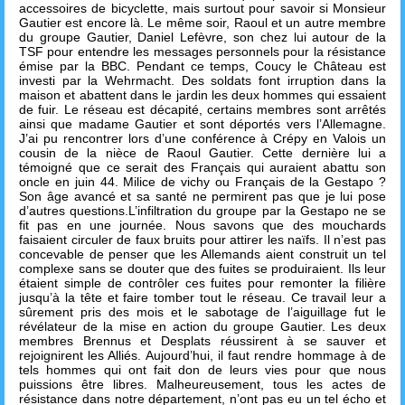
accessoires de bicyclette, mais surtout pour savoir si Monsieur
Gautier est encore là. Le même soir, Raoul et un autre membre
du groupe Gautier, Daniel Lefèvre, son chez lui autour de la
TSF pour entendre les messages personnels pour la résistance
émise par la BBC. Pendant ce temps, Coucy le Château est
investi par la Wehrmacht. Des soldats font irruption dans la
maison et abattent dans le jardin les deux hommes qui essaient
de fuir. Le réseau est décapité, certains membres sont arrêtés
ainsi que madame Gautier et sont déportés vers l’Allemagne.
J’ai pu rencontrer lors d’une conférence à Crépy en Valois un
cousin de la nièce de Raoul Gautier. Cette dernière lui a
témoigné que ce serait des Français qui auraient abattu son
oncle en juin 44. Milice de vichy ou Français de la Gestapo ?
Son âge avancé et sa santé ne permirent pas que je lui pose
d’autres questions.L’infiltration du groupe par la Gestapo ne se
fit pas en une journée. Nous savons que des mouchards
faisaient circuler de faux bruits pour attirer les naïfs. Il n’est pas
concevable de penser que les Allemands aient construit un tel
complexe sans se douter que des fuites se produiraient. Ils leur
étaient simple de contrôler ces fuites pour remonter la filière
jusqu’à la tête et faire tomber tout le réseau. Ce travail leur a
sûrement pris des mois et le sabotage de l’aiguillage fut le
révélateur de la mise en action du groupe Gautier. Les deux
membres Brennus et Desplats réussirent à se sauver et
rejoignirent les Alliés. Aujourd’hui, il faut rendre hommage à de
tels hommes qui ont fait don de leurs vies pour que nous
puissions être libres. Malheureusement, tous les actes de
résistance dans notre département, n’ont pas eu un tel écho et