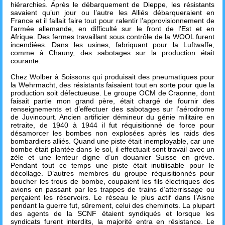
hiérarchies. Après le débarquement de Dieppe, les résistants
savaient qu’un jour ou l’autre les Alliés débarqueraient en
France et il fallait faire tout pour ralentir l’approvisionnement de
l’armée allemande, en difficulté sur le front de l’Est et en
Afrique. Des fermes travaillant sous contrôle de la WOOL furent
incendiées. Dans les usines, fabriquant pour la Luftwaffe,
comme à Chauny, des sabotages sur la production était
courante.
Chez Wolber à Soissons qui produisait des pneumatiques pour
la Wehrmacht, des résistants faisaient tout en sorte pour que la
production soit défectueuse. Le groupe OCM de Craonne, dont
faisait partie mon grand père, était chargé de fournir des
renseignements et d’effectuer des sabotages sur l’aérodrome
de Juvincourt. Ancien artificier démineur du génie militaire en
retraite, de 1940 à 1944 il fut réquisitionné de force pour
désamorcer les bombes non explosées après les raids des
bombardiers alliés. Quand une piste était inemployable, car une
bombe était plantée dans le sol, il effectuait sont travail avec un
zèle et une lenteur digne d’un douanier Suisse en grève.
Pendant tout ce temps une piste était inutilisable pour le
décollage. D’autres membres du groupe réquisitionnés pour
boucher les trous de bombe, coupaient les fils électriques des
avions en passant par les trappes de trains d’atterrissage ou
perçaient les réservoirs. Le réseau le plus actif dans l’Aisne
pendant la guerre fut, sûrement, celui des cheminots. La plupart
des agents de la SCNF étaient syndiqués et lorsque les
syndicats furent interdits, la majorité entra en résistance. Le