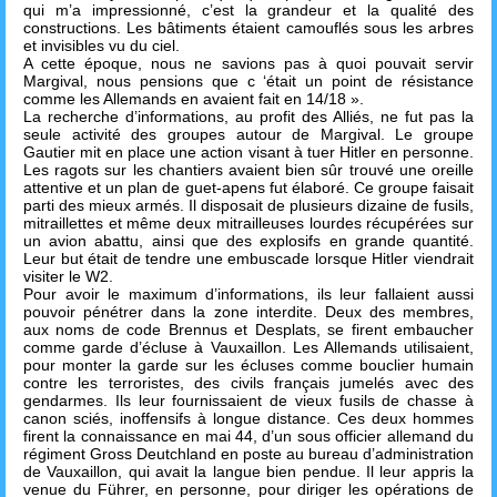
qui m’a impressionné, c’est la grandeur et la qualité des
constructions. Les bâtiments étaient camouflés sous les arbres
et invisibles vu du ciel.
A cette époque, nous ne savions pas à quoi pouvait servir
Margival, nous pensions que c ‘était un point de résistance
comme les Allemands en avaient fait en 14/18 ».
La recherche d’informations, au profit des Alliés, ne fut pas la
seule activité des groupes autour de Margival. Le groupe
Gautier mit en place une action visant à tuer Hitler en personne.
Les ragots sur les chantiers avaient bien sûr trouvé une oreille
attentive et un plan de guet-apens fut élaboré. Ce groupe faisait
parti des mieux armés. Il disposait de plusieurs dizaine de fusils,
mitraillettes et même deux mitrailleuses lourdes récupérées sur
un avion abattu, ainsi que des explosifs en grande quantité.
Leur but était de tendre une embuscade lorsque Hitler viendrait
visiter le W2.
Pour avoir le maximum d’informations, ils leur fallaient aussi
pouvoir pénétrer dans la zone interdite. Deux des membres,
aux noms de code Brennus et Desplats, se firent embaucher
comme garde d’écluse à Vauxaillon. Les Allemands utilisaient,
pour monter la garde sur les écluses comme bouclier humain
contre les terroristes, des civils français jumelés avec des
gendarmes. Ils leur fournissaient de vieux fusils de chasse à
canon sciés, inoffensifs à longue distance. Ces deux hommes
firent la connaissance en mai 44, d’un sous officier allemand du
régiment Gross Deutchland en poste au bureau d’administration
de Vauxaillon, qui avait la langue bien pendue. Il leur appris la
venue du Führer, en personne, pour diriger les opérations de