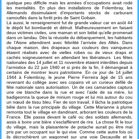
quelque peu difficile mais les années d’occupations avait rodé
les mentalités. En plus des installations de Folembray, les
Allemands dissimulaient d’importants stocks de carburant
camouflés dans la forêt près de Saint Gobain.
Là aussi, le renseignement fut de grande valeur car en août 44
le dépôt fut bombardé et détruit. Malheureusement en faisant
deux victimes civiles, une maman et son bébé qu’elle promenait
dans un landau. Dès la réussite du débarquement, les habitants
de l’Aisne attendirent avec fébrilité l’arrivée des Alliés. Dans
chaque maison, des drapeaux aux couleurs des vainqueurs
étaient réalisés avec de vielles robes ou de vieux draps et
cachés soigneusement en attendant les libérateurs. Les fêtes
nationales des 14 juillet et 11 novembre étaient interdites depuis
l’armistice du 22 juin 1940 et si prés de la fin, il démangeait à
certains de montrer leurs patriotisme. En ce jour de 14 juillet
1944 à Folembray, le jeune Pierre Ferreira âgé de 15 ans
revenant du collège avec ses copains vit un curieux défilé de
fête nationale sans autorisation. Un de ces camarades captura
une oie blanche dans la rue et avec l’aide de sa mère, lui
badigeonna la queue de minium rouge et lui mis autour du cou
un nœud de tissu bleu. Fier de son travail, il lâcha la patriotique
bête dans la rue principale du village. Cette Marianne à plume
remonta tout le village en dandinant, arborant les couleurs de la
France. Elle passa devant le café ou des soldats allemands,
assis à boire une bière s’esclaffèrent de rire. La chose fit le tour
du village, mais la plaisanterie de potache aurait pu être mal
pris par un occupant sur le qui vive. Comme cette autre fois où
ils décrochèrent un wagonnet sur une voie Decauville et le