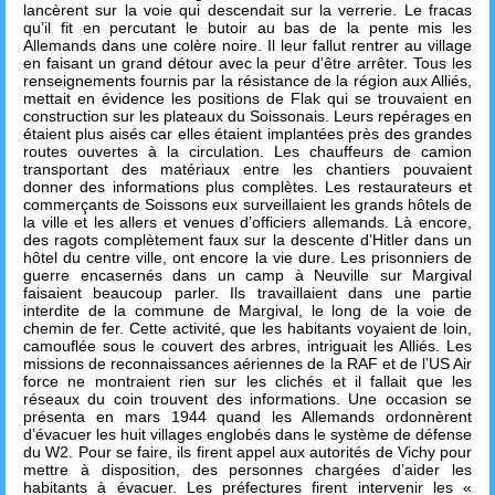
lancèrent sur la voie qui descendait sur la verrerie. Le fracas
qu’il fit en percutant le butoir au bas de la pente mis les
Allemands dans une colère noire. Il leur fallut rentrer au village
en faisant un grand détour avec la peur d’être arrêter. Tous les
renseignements fournis par la résistance de la région aux Alliés,
mettait en évidence les positions de Flak qui se trouvaient en
construction sur les plateaux du Soissonais. Leurs repérages en
étaient plus aisés car elles étaient implantées près des grandes
routes ouvertes à la circulation. Les chauffeurs de camion
transportant des matériaux entre les chantiers pouvaient
donner des informations plus complètes. Les restaurateurs et
commerçants de Soissons eux surveillaient les grands hôtels de
la ville et les allers et venues d’officiers allemands. Là encore,
des ragots complètement faux sur la descente d’Hitler dans un
hôtel du centre ville, ont encore la vie dure. Les prisonniers de
guerre encasernés dans un camp à Neuville sur Margival
faisaient beaucoup parler. Ils travaillaient dans une partie
interdite de la commune de Margival, le long de la voie de
chemin de fer. Cette activité, que les habitants voyaient de loin,
camouflée sous le couvert des arbres, intriguait les Alliés. Les
missions de reconnaissances aériennes de la RAF et de l’US Air
force ne montraient rien sur les clichés et il fallait que les
réseaux du coin trouvent des informations. Une occasion se
présenta en mars 1944 quand les Allemands ordonnèrent
d’évacuer les huit villages englobés dans le système de défense
du W2. Pour se faire, ils firent appel aux autorités de Vichy pour
mettre à disposition, des personnes chargées d’aider les
habitants à évacuer. Les préfectures firent intervenir les «