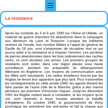
La résistance
Après les combats du 5 et 6 juin 1940 sur l’Aisne et l’Ailette, un
matériel de guerre important fut abandonné dans la campagne
aux alentours de Laon et Soissons. Lorsque les habitants
rentrent de l’exode, bon nombre fidèles à l’appel du général de
Gaulle du 18 juin, vont s’empresser de récupérer tout ce qui
pourra aider à la résistance et à chasser l‘ennemi. Les carrières
de pierres abandonnées dans les bois redeviennent des caches
sûres, où sont stockées ces armes. Les premiers groupes de
résistants sont isolés, dans une région placée sous haute
surveillance, pendant les préparatifs du débarquement
Allemand en Angleterre. Les moyens de communication avec
les Alliés sont inexistants. Les radios émetteurs fournis par les
Anglais ne feront leur apparition que plus tard. Pour transmettre
les renseignements en cette année 1940, les agents doivent les
faire passer de l’autre côté de la Manche, grâce à des marins
pêcheurs qui prennent d’énormes risques. Jusqu’en décembre
1941 les Anglais restent seuls à combattre, et les moyens qu’ils
ont, sont réservés à leurs troupes pendant la bataille
d’Angleterre. En octobre 1940, le gouvernement de Vichy
promulgue les premières lois anti-juives et fait la chasse aux