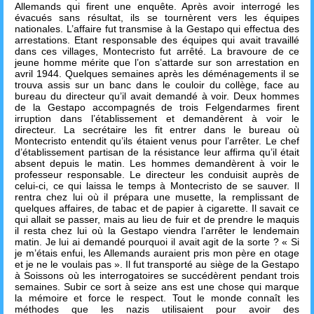
Allemands qui firent une enquête. Après avoir interrogé les
évacués sans résultat, ils se tournèrent vers les équipes
nationales. L’affaire fut transmise à la Gestapo qui effectua des
arrestations. Etant responsable des équipes qui avait travaillé
dans ces villages, Montecristo fut arrêté. La bravoure de ce
jeune homme mérite que l’on s’attarde sur son arrestation en
avril 1944. Quelques semaines après les déménagements il se
trouva assis sur un banc dans le couloir du collège, face au
bureau du directeur qu’il avait demandé à voir. Deux hommes
de la Gestapo accompagnés de trois Felgendarmes firent
irruption dans l’établissement et demandèrent à voir le
directeur. La secrétaire les fit entrer dans le bureau où
Montecristo entendit qu’ils étaient venus pour l’arrêter. Le chef
d’établissement partisan de la résistance leur affirma qu’il était
absent depuis le matin. Les hommes demandèrent à voir le
professeur responsable. Le directeur les conduisit auprès de
celui-ci, ce qui laissa le temps à Montecristo de se sauver. Il
rentra chez lui où il prépara une musette, la remplissant de
quelques affaires, de tabac et de papier à cigarette. Il savait ce
qui allait se passer, mais au lieu de fuir et de prendre le maquis
il resta chez lui où la Gestapo viendra l’arrêter le lendemain
matin. Je lui ai demandé pourquoi il avait agit de la sorte ? « Si
je m’étais enfui, les Allemands auraient pris mon père en otage
et je ne le voulais pas ». Il fut transporté au siège de la Gestapo
à Soissons où les interrogatoires se succédèrent pendant trois
semaines. Subir ce sort à seize ans est une chose qui marque
la mémoire et force le respect. Tout le monde connaît les
méthodes que les nazis utilisaient pour avoir des