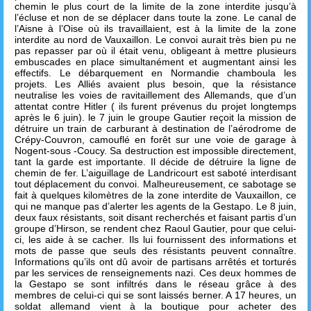
chemin le plus court de la limite de la zone interdite jusqu’à
l’écluse et non de se déplacer dans toute la zone. Le canal de
l’Aisne à l’Oise où ils travaillaient, est à la limite de la zone
interdite au nord de Vauxaillon. Le convoi aurait très bien pu ne
pas repasser par où il était venu, obligeant à mettre plusieurs
embuscades en place simultanément et augmentant ainsi les
effectifs. Le débarquement en Normandie chamboula les
projets. Les Alliés avaient plus besoin, que la résistance
neutralise les voies de ravitaillement des Allemands, que d’un
attentat contre Hitler ( ils furent prévenus du projet longtemps
après le 6 juin). le 7 juin le groupe Gautier reçoit la mission de
détruire un train de carburant à destination de l’aérodrome de
Crépy-Couvron, camouflé en forêt sur une voie de garage à
Nogent-sous -Coucy. Sa destruction est impossible directement,
tant la garde est importante. Il décide de détruire la ligne de
chemin de fer. L’aiguillage de Landricourt est saboté interdisant
tout déplacement du convoi. Malheureusement, ce sabotage se
fait à quelques kilomètres de la zone interdite de Vauxaillon, ce
qui ne manque pas d’alerter les agents de la Gestapo. Le 8 juin,
deux faux résistants, soit disant recherchés et faisant partis d’un
groupe d’Hirson, se rendent chez Raoul Gautier, pour que celui-
ci, les aide à se cacher. Ils lui fournissent des informations et
mots de passe que seuls des résistants peuvent connaître.
Informations qu’ils ont dû avoir de partisans arrêtés et torturés
par les services de renseignements nazi. Ces deux hommes de
la Gestapo se sont infiltrés dans le réseau grâce à des
membres de celui-ci qui se sont laissés berner. A 17 heures, un
soldat allemand vient à la boutique pour acheter des