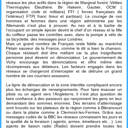
réseaux les plus actifs dans la région de Margival furent :Vélites
Thermopyles Eleuthére, Bir Hakeim, Gautier, OCM (
organisation civile et militaire) FFI ( forces françaises de
l’intérieur) FTP( franc tireur et partisan). Le courage de ces
hommes et femmes dans une région administrée par les
Allemands n’est plus à prouver. Au nez et à la barbe de
l’occupant un simple épicier devint le chef d’un réseau et la fille
du coiffeur passe les contrôles avec, dans la pompe à vélo de
sa bicyclette, des messages pour Londres.
Mais un grand nombre de Français reste fidèle au maréchal
Pétain sauveur de la France, comme le dit si bien la chanson.
Chaque résistant doit être méfiant car la plus insignifiante
personne peut devenir un dénonciateur. Le gouvernement de
Vichy encourage les dénonciations et offre même des
récompenses aux délateurs. Les facteurs engagés dans les
réseaux se chargeront d’intercepter et de détruire un grand
nombre de ces courriers assassins.
La ligne de démarcation et la zone interdite compliquent encore
plus les échanges de renseignements. Pour faire évacuer un
pilote ou un agent vers l’Angleterre, il n’est plus question de
faire confiance à des passeurs qui rançonnent les gens en leur
demandant des sommes énormes. Des terrains d’atterrissage
sont trouvés sur les plateaux de la région comme à Blérancourt
ou dans la plaine comme à Clermont-les-Fermes. Grâce aux
messages codés de la BBC les réseaux connaissent les jours et
la qualité de la livraison ( agents, armes, émetteurs etc…). Les
agents de liaison radio (Radio) doivent prendre toutes les