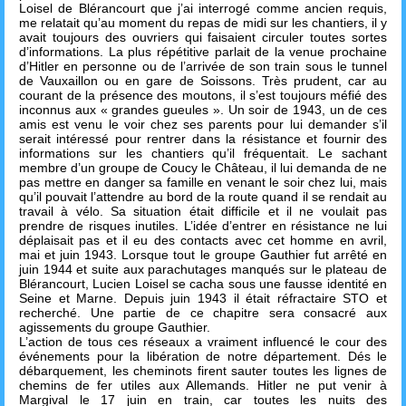
Loisel de Blérancourt que j’ai interrogé comme ancien requis,
me relatait qu’au moment du repas de midi sur les chantiers, il y
avait toujours des ouvriers qui faisaient circuler toutes sortes
d’informations. La plus répétitive parlait de la venue prochaine
d’Hitler en personne ou de l’arrivée de son train sous le tunnel
de Vauxaillon ou en gare de Soissons. Très prudent, car au
courant de la présence des moutons, il s’est toujours méfié des
inconnus aux « grandes gueules ». Un soir de 1943, un de ces
amis est venu le voir chez ses parents pour lui demander s’il
serait intéressé pour rentrer dans la résistance et fournir des
informations sur les chantiers qu’il fréquentait. Le sachant
membre d’un groupe de Coucy le Château, il lui demanda de ne
pas mettre en danger sa famille en venant le soir chez lui, mais
qu’il pouvait l’attendre au bord de la route quand il se rendait au
travail à vélo. Sa situation était difficile et il ne voulait pas
prendre de risques inutiles. L’idée d’entrer en résistance ne lui
déplaisait pas et il eu des contacts avec cet homme en avril,
mai et juin 1943. Lorsque tout le groupe Gauthier fut arrêté en
juin 1944 et suite aux parachutages manqués sur le plateau de
Blérancourt, Lucien Loisel se cacha sous une fausse identité en
Seine et Marne. Depuis juin 1943 il était réfractaire STO et
recherché. Une partie de ce chapitre sera consacré aux
agissements du groupe Gauthier.
L’action de tous ces réseaux a vraiment influencé le cour des
événements pour la libération de notre département. Dés le
débarquement, les cheminots firent sauter toutes les lignes de
chemins de fer utiles aux Allemands. Hitler ne put venir à
Margival le 17 juin en train, car toutes les nuits des