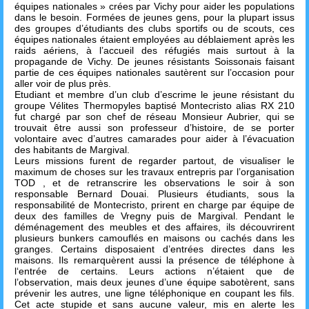
équipes nationales » crées par Vichy pour aider les populations
dans le besoin. Formées de jeunes gens, pour la plupart issus
des groupes d’étudiants des clubs sportifs ou de scouts, ces
équipes nationales étaient employées au déblaiement après les
raids aériens, à l’accueil des réfugiés mais surtout à la
propagande de Vichy. De jeunes résistants Soissonais faisant
partie de ces équipes nationales sautèrent sur l’occasion pour
aller voir de plus près.
Etudiant et membre d’un club d’escrime le jeune résistant du
groupe Vélites Thermopyles baptisé Montecristo alias RX 210
fut chargé par son chef de réseau Monsieur Aubrier, qui se
trouvait être aussi son professeur d’histoire, de se porter
volontaire avec d’autres camarades pour aider à l’évacuation
des habitants de Margival.
Leurs missions furent de regarder partout, de visualiser le
maximum de choses sur les travaux entrepris par l’organisation
TOD , et de retranscrire les observations le soir à son
responsable Bernard Douai. Plusieurs étudiants, sous la
responsabilité de Montecristo, prirent en charge par équipe de
deux des familles de Vregny puis de Margival. Pendant le
déménagement des meubles et des affaires, ils découvrirent
plusieurs bunkers camouflés en maisons ou cachés dans les
granges. Certains disposaient d’entrées directes dans les
maisons. Ils remarquèrent aussi la présence de téléphone à
l‘entrée de certains. Leurs actions n’étaient que de
l’observation, mais deux jeunes d’une équipe sabotèrent, sans
prévenir les autres, une ligne téléphonique en coupant les fils.
Cet acte stupide et sans aucune valeur, mis en alerte les