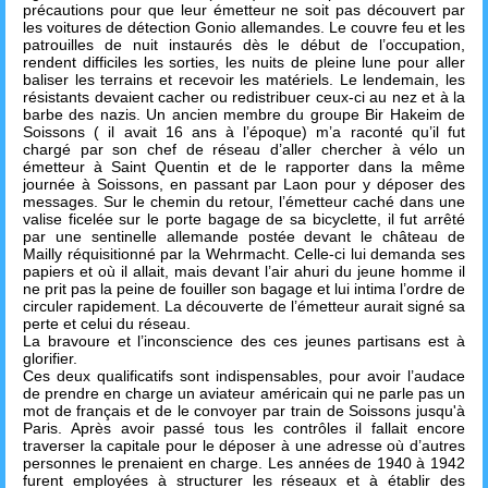
précautions pour que leur émetteur ne soit pas découvert par
les voitures de détection Gonio allemandes. Le couvre feu et les
patrouilles de nuit instaurés dès le début de l’occupation,
rendent difficiles les sorties, les nuits de pleine lune pour aller
baliser les terrains et recevoir les matériels. Le lendemain, les
résistants devaient cacher ou redistribuer ceux-ci au nez et à la
barbe des nazis. Un ancien membre du groupe Bir Hakeim de
Soissons ( il avait 16 ans à l’époque) m’a raconté qu’il fut
chargé par son chef de réseau d’aller chercher à vélo un
émetteur à Saint Quentin et de le rapporter dans la même
journée à Soissons, en passant par Laon pour y déposer des
messages. Sur le chemin du retour, l’émetteur caché dans une
valise ficelée sur le porte bagage de sa bicyclette, il fut arrêté
par une sentinelle allemande postée devant le château de
Mailly réquisitionné par la Wehrmacht. Celle-ci lui demanda ses
papiers et où il allait, mais devant l’air ahuri du jeune homme il
ne prit pas la peine de fouiller son bagage et lui intima l’ordre de
circuler rapidement. La découverte de l’émetteur aurait signé sa
perte et celui du réseau.
La bravoure et l’inconscience des ces jeunes partisans est à
glorifier.
Ces deux qualificatifs sont indispensables, pour avoir l’audace
de prendre en charge un aviateur américain qui ne parle pas un
mot de français et de le convoyer par train de Soissons jusqu'à
Paris. Après avoir passé tous les contrôles il fallait encore
traverser la capitale pour le déposer à une adresse où d’autres
personnes le prenaient en charge. Les années de 1940 à 1942
furent employées à structurer les réseaux et à établir des