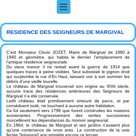
RESIDENCE DES SEIGNEURS DE MARGIVAL
C'est Monsieur Clovis JOZET, Maire de Margival de 1880 à
1940 et géomètre, qui habita le dernier l'emplacement de
l'antique résidence seigneuriale.
Du vieux manoir il ne restait avant la guerre de 1914 que
quelques traces à peine visibles, Seul subsistait le pignon droit
qui surplombe la rue d'En Haut, laissant voir à son sommer les
débris d'une vieille tourelle.
Le château de Margival trouverait son origine au XIVè siècle,
aucune trace des résidences antérieures des Seigneurs de
Margival n'a été conservée.
Ledit château était primitivement entouré de parcs, et par
conséduent isolé, ne touchant à aucune autre habitation.
Ce fut seulement vers 1798 que furent construites les maisons
avoisinantes. Progressivement des ventes successives
morcellèrent les dépendances du moinoir seigneurial.
En 1864, le château de Margival et ses jardins n'avaient plus
qu'une contenance de onze ares. La construction de la voie
ferrée Soissons/Laon empiète encore ce terrain.