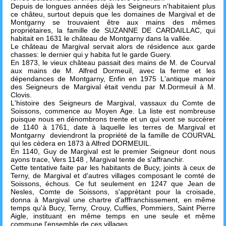
Depuis de longues années déjà les Seigneurs n'habitaient plus
ce châteu, surtout depuis que les domaines de Margival et de
Montgarny se trouvaient être aux mains des mêmes
propriétaires, la famille de SUZANNE DE CARDAILLAC, qui
habitait en 1631 le château de Montgarny dans la vallée.
Le château de Margival servait alors de résidence aux garde
chasses: le dernier qui y habita fut le garde Guery.
En 1873, le vieux château passait des mains de M. de Courval
aux mains de M. Alfred Dormeuil, avec la ferme et les
dépendances de Montgarny, Enfin en 1975 L'antique manoir
des Seigneurs de Margival était vendu par M.Dormeuil à M.
Clovis.
L'histoire des Seigneurs de Margival, vassaux du Comte de
Soissons, commence au Moyen Age. La liste est nombreuse
puisque nous en dénombrons trente et un qui vont se succérer
de 1140 à 1761, date à laquelle les terres de Margival et
Montgarny deviendront la propriété de la famille de COURVAL
qui les cèdera en 1873 à Alfred DORMEUIL.
En 1140, Guy de Margival est le premier Seigneur dont nous
ayons trace, Vers 1148 , Margival tente de s'affranchir.
Cette tentative faite par les habitants de Bucy, joints à ceux de
Terny, de Margival et d'autres villages composant le comté de
Soissons, échous. Ce fut seulement en 1247 que Jean de
Nesles, Comte de Soissons, s'apprètant pour la croisade,
donna à Margival une chartre d'afffranchissement, en même
temps qu'à Bucy, Terny, Crouy, Cuffies, Pommiers, Saint Pierre
Aigle, instituant en même temps en une seule et même
commune l'ensemble de ces villages.